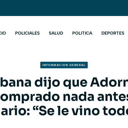
CIO
POLICIALES
SALUD
POLITICA
DEPORTES
INFORMACION GENERAL
ibana dijo que Ador
comprado nada antes
ario: “Se le vino tod