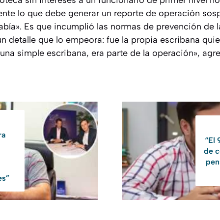
oteca sin intereses a un funcionario de primer nivel n
ente lo que debe generar un reporte de operación sosp
sabía». Es que incumplió las normas de prevención de 
 un detalle que lo empeora: fue la propia escribana qui
una simple escribana, era parte de la operación», agre
ra
“El
de c
pen
es”