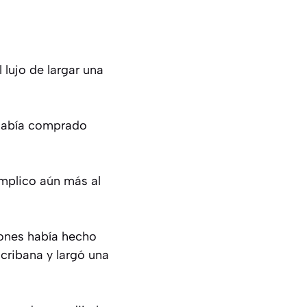
 lujo de largar una
 había comprado
omplico aún más al
iones había hecho
scribana y largó una