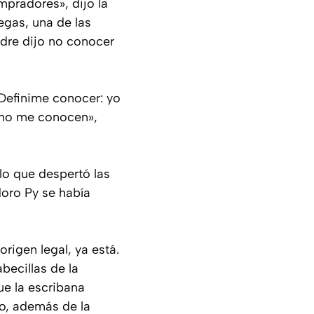
mpradores», dijo la
iegas, una de las
adre dijo no conocer
«Definime conocer: yo
 no me conocen»,
lo que despertó las
oro Py se había
rigen legal, ya está.
becillas de la
e la escribana
o, además de la