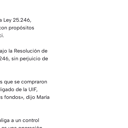
la Ley 25.246,
 con propósitos
i.
ajo la Resolución de
246, sin perjuicio de
los que se compraron
igado de la UIF,
os fondos», dijo María
liga a un control