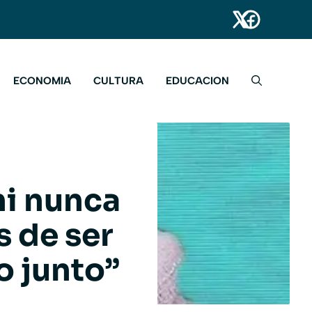
ECONOMIA
CULTURA
EDUCACION
ni nunca
 de ser
o junto”