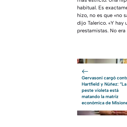
más estricto. Una hip
habitual. Es exactam
hizo, no es que «no 
dijo Talerico. «Y hay
prestamistas. No era 
Gervasoni cargó cont
Hartfield y Núñez: “La
peste violeta está
matando la matriz
económica de Mision