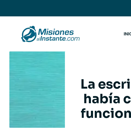
Saltar
al
contenido
INI
La escr
había 
funcion