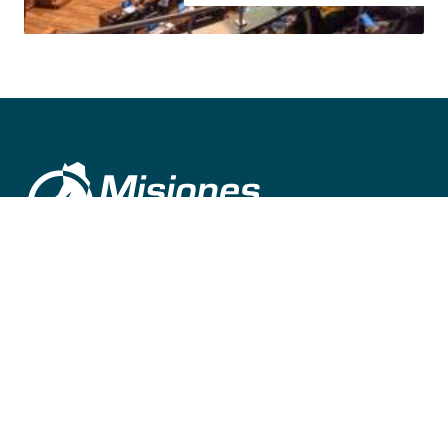
©
2026
misionesalinstante@gmail.com