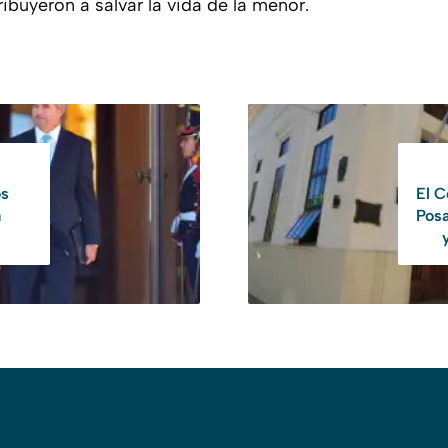
ibuyeron a salvar la vida de la menor.
os
El C
a
Posa