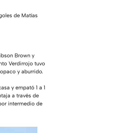
 goles de Matías
Gibson Brown y
nto Verdirrojo tuvo
opaco y aburrido.
casa y empató 1 a 1
taja a través de
por intermedio de