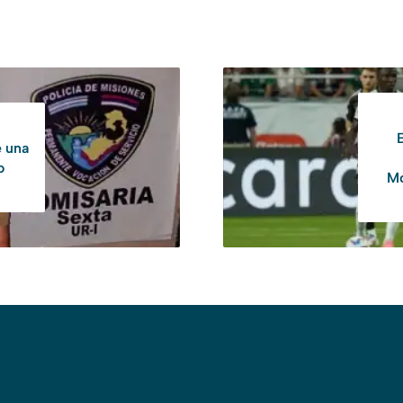
e una
o
Mo