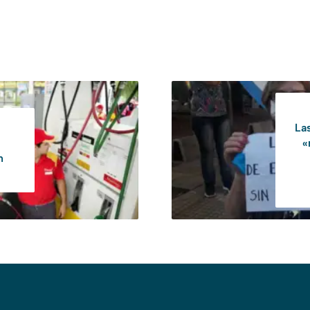
La
«
n