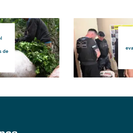
l
eva
s de