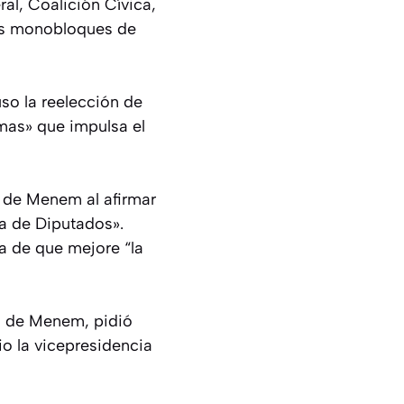
al, Coalición Cívica,
los monobloques de
uso la reelección de
rmas» que impulsa el
n de Menem al afirmar
a de Diputados».
a de que mejore “la
ón de Menem, pidió
o la vicepresidencia