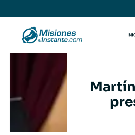
Saltar
al
contenido
INI
Martín
pre