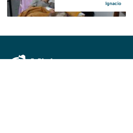
Ignacio
©
2026
misionesalinstante@gmail.com