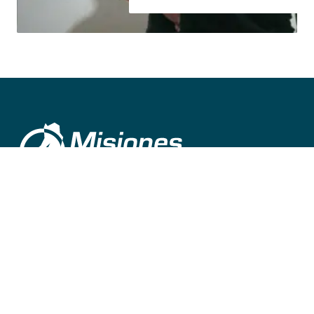
©
2026
misionesalinstante@gmail.com