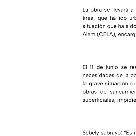
La obra se llevará a
área, que ha ido ur
situación que ha sid
Alem (CELA), encarga
El 11 de junio se re
necesidades de la co
la grave situación q
obras de saneamien
superficiales, impidi
Sebely subrayó: “Es 