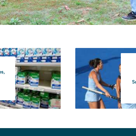
os,
S
l