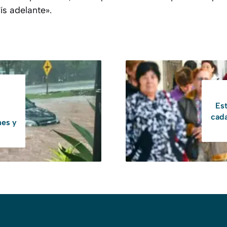
ís adelante».
Est
cada
nes y
s