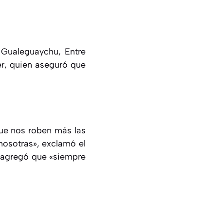
 Gualeguaychu, Entre
er, quien aseguró que
que nos roben más las
osotras», exclamó el
s agregó que «siempre