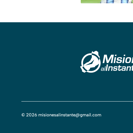
©
2026
misionesalinstante@gmail.com