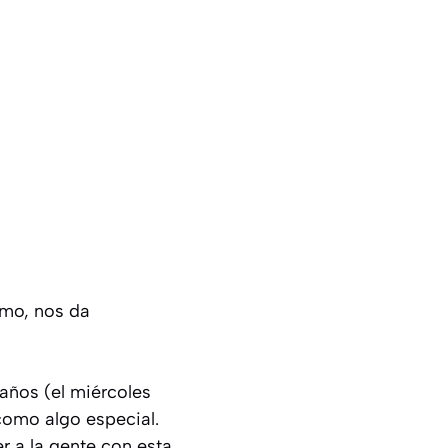
simo, nos da
años (el miércoles
como algo especial.
er a la gente con esta