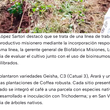
ópez Sartori destacó que se trata de una línea de trab
 productivo misionero mediante la incorporación resp
isma línea, la gerente general de Biofábrica Misiones,
ia de evaluar el cultivo junto con el uso de bioinsum
librados.
plantaron variedades Geisha, C3 (Catuaí 3), Arará y un
as plantaciones de Coffea robusta. Cada sitio present
rado se integró el café a una parcela con especies nat
esarrollado e inoculación con Trichoderma; y en San V
ia de árboles nativos.