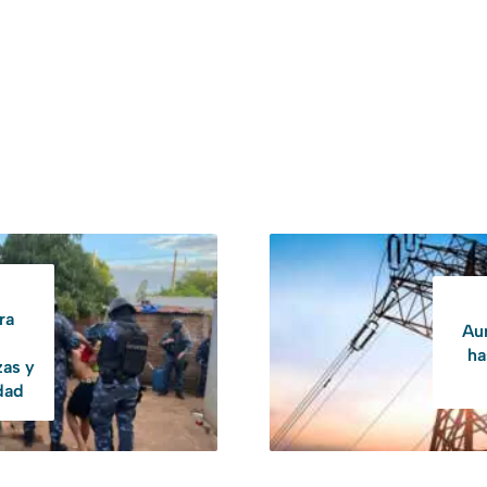
ra
Aum
ha
as y
idad