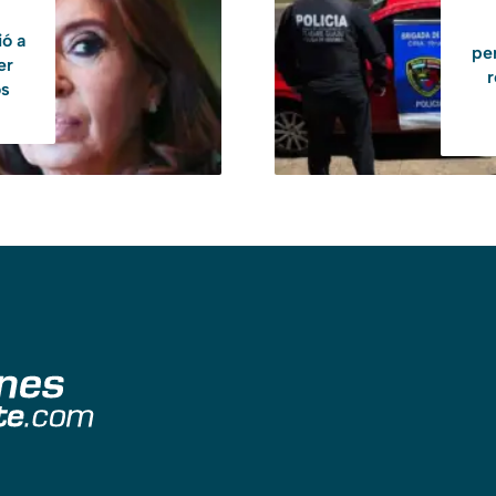
ió a
pe
er
r
os