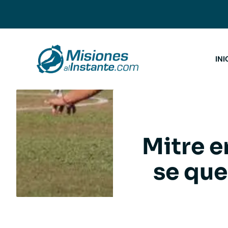
Saltar
al
contenido
INI
Mitre e
se que