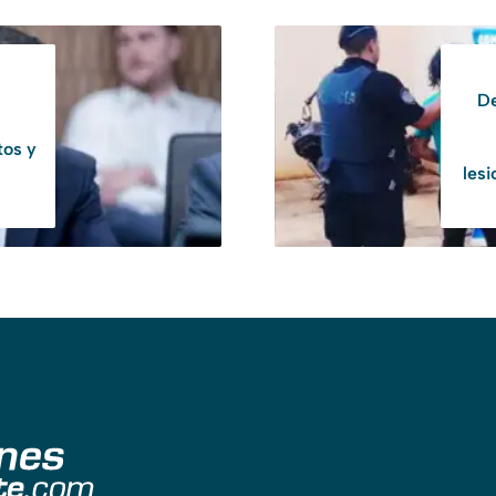
De
tos y
lesi