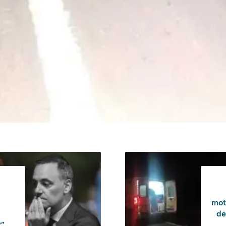
mot
de
?”