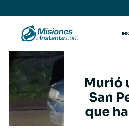
Saltar
al
contenido
INI
Murió 
San Pe
que ha