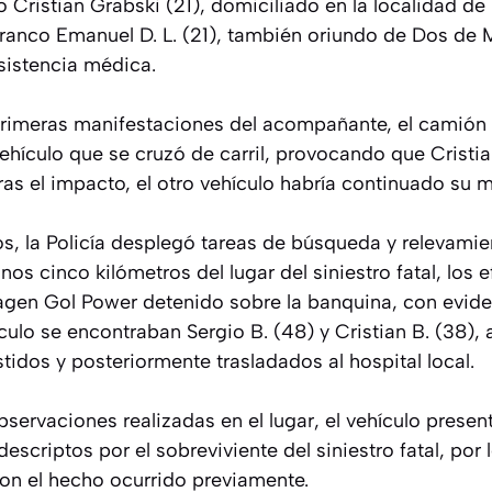
 Cristian Grabski (21), domiciliado en la localidad d
Franco Emanuel D. L. (21), también oriundo de Dos de 
sistencia médica.
rimeras manifestaciones del acompañante, el camión 
hículo que se cruzó de carril, provocando que Cristia
ras el impacto, el otro vehículo habría continuado su 
os, la Policía desplegó tareas de búsqueda y relevamie
os cinco kilómetros del lugar del siniestro fatal, los e
agen Gol Power detenido sobre la banquina, con evid
ículo se encontraban Sergio B. (48) y Cristian B. (38)
stidos y posteriormente trasladados al hospital local.
bservaciones realizadas en el lugar, el vehículo prese
escriptos por el sobreviviente del siniestro fatal, por 
con el hecho ocurrido previamente.