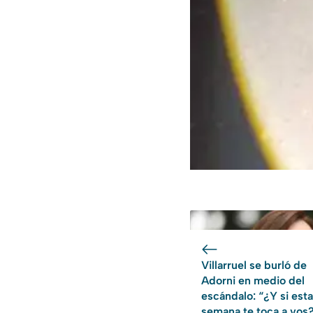
Villarruel se burló de
Adorni en medio del
escándalo: “¿Y si esta
semana te toca a vos