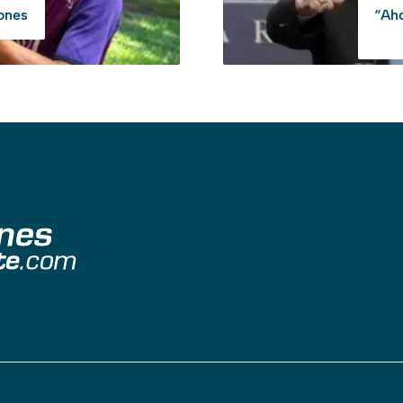
ones
“Aho