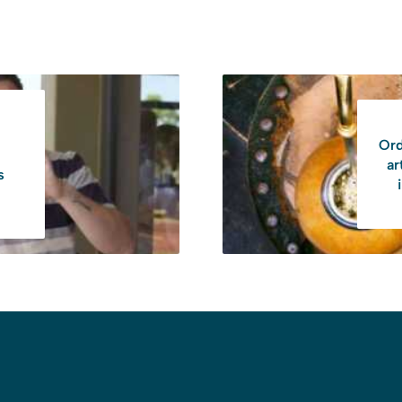
Ord
ar
s