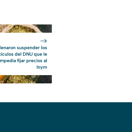
enaron suspender los
tículos del DNU que le
impedía fijar precios al
Inym