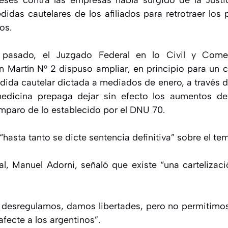
eses contra las empresas había surgido de la Justi
idas cautelares de los afiliados para retrotraer los p
os.
 pasado, el Juzgado Federal en lo Civil y Come
n Martín N° 2 dispuso ampliar, en principio para un 
dida cautelar dictada a mediados de enero, a través de
edicina prepaga dejar sin efecto los aumentos de
mparo de lo establecido por el DNU 70.
 “hasta tanto se dicte sentencia definitiva” sobre el te
al, Manuel Adorni, señaló que existe “una cartelizac
s desregulamos, damos libertades, pero no permitimo
afecte a los argentinos”.