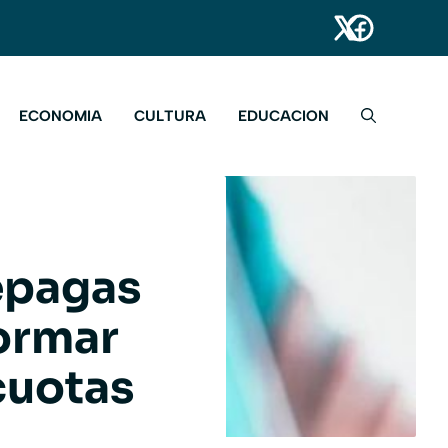
ECONOMIA
CULTURA
EDUCACION
repagas
formar
cuotas