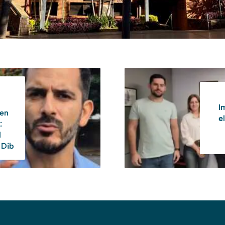
I
 en
e
:
l
 Dib