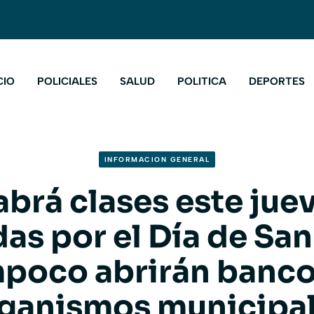
CIO
POLICIALES
SALUD
POLITICA
DEPORTES
INFORMACION GENERAL
brá clases este jue
as por el Día de San
poco abrirán banco
ganismos municipa