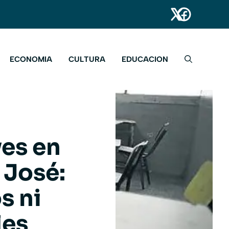
ECONOMIA
CULTURA
EDUCACION
ves en
 José:
s ni
les