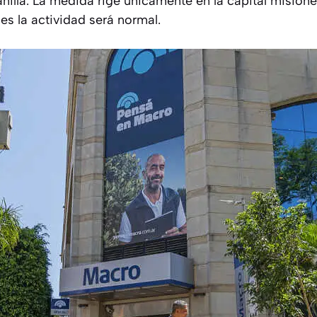
nilla. La medida rige únicamente en la capital misioner
des la actividad será normal.