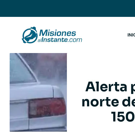
Saltar
al
contenido
INI
Alerta 
norte d
150