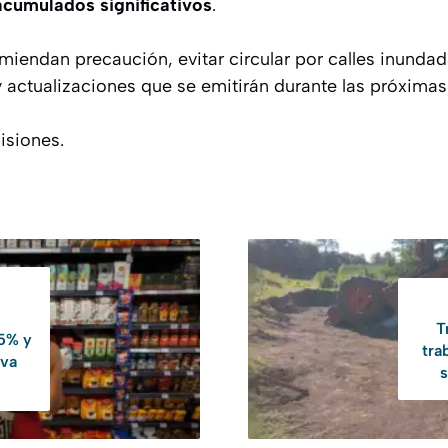
acumulados significativos
.
miendan precaución, evitar circular por calles inunda
y actualizaciones que se emitirán durante las próximas
isiones.
T
,5% y
tra
 va
s