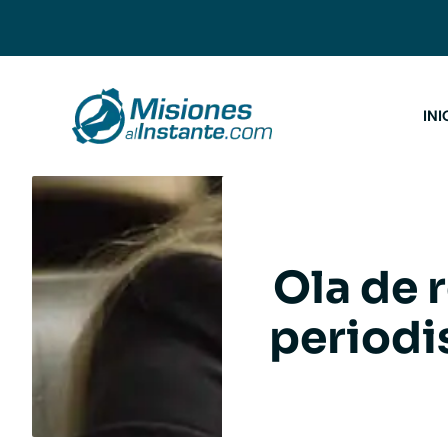
Saltar
al
contenido
INI
Ola de 
periodi