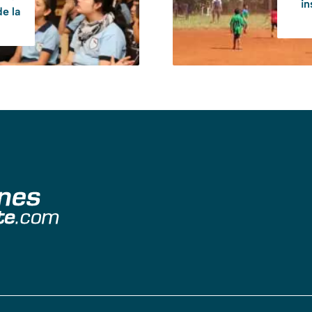
in
de la