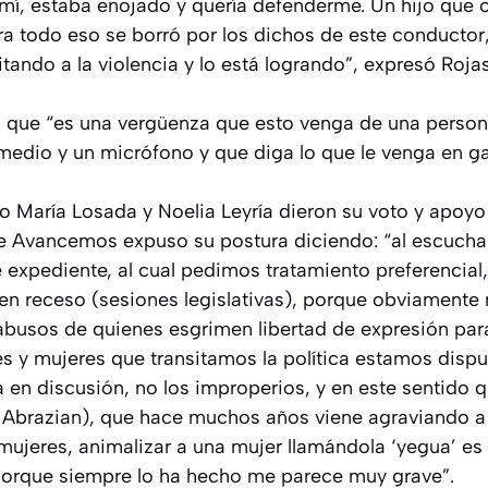
mí, estaba enojado y quería defenderme. Un hijo que c
a todo eso se borró por los dichos de este conductor,
tando a la violencia y lo está logrando”, expresó Rojas
 que “es una vergüenza que esto venga de una persona
medio y un micrófono y que diga lo que le venga en g
 María Losada y Noelia Leyría dieron su voto y apoyo 
e Avancemos expuso su postura diciendo: “al escuchar 
 expediente, al cual pedimos tratamiento preferencial
n receso (sesiones legislativas), porque obviamente
busos de quienes esgrimen libertad de expresión para
s y mujeres que transitamos la política estamos disp
a en discusión, no los improperios, y en este sentido
o Abrazian), que hace muchos años viene agraviando a 
mujeres, animalizar a una mujer llamándola ‘yegua’ es 
 porque siempre lo ha hecho me parece muy grave”.