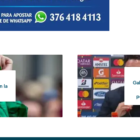
Gal
n la
p