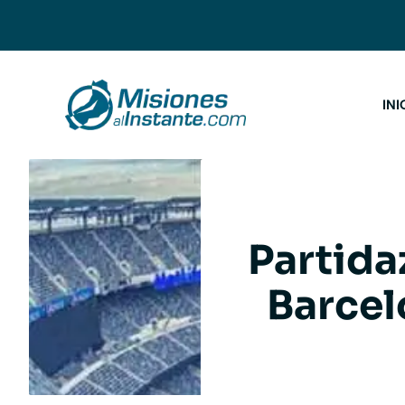
Saltar
al
contenido
INI
Partida
Barcel