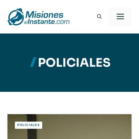
Saltar
al
Men
contenido
POLICIALES
POLICIALES