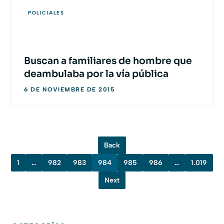
POLICIALES
Buscan a familiares de hombre que
deambulaba por la vía pública
6 DE NOVIEMBRE DE 2015
Back
1
…
982
983
984
985
986
…
1.019
Next