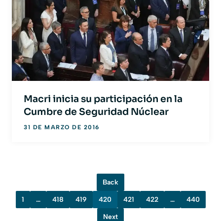
Macri inicia su participación en la
Cumbre de Seguridad Núclear
31 DE MARZO DE 2016
Back
1
…
418
419
420
421
422
…
440
Next