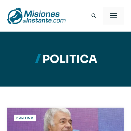
Saltar
al
Men
contenido
POLITICA
POLITICA