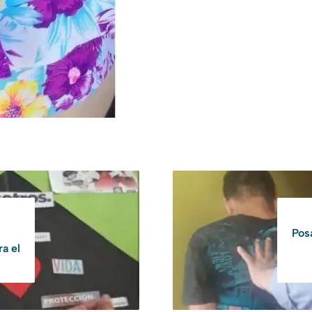
Pos
a el