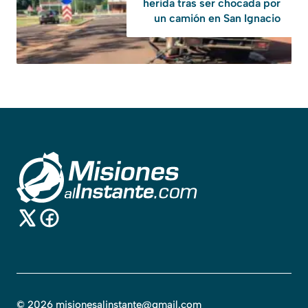
herida tras ser chocada por
un camión en San Ignacio
©
2026
misionesalinstante@gmail.com