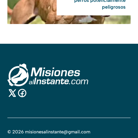
perros potencialmente
peligrosos
©
2026
misionesalinstante@gmail.com