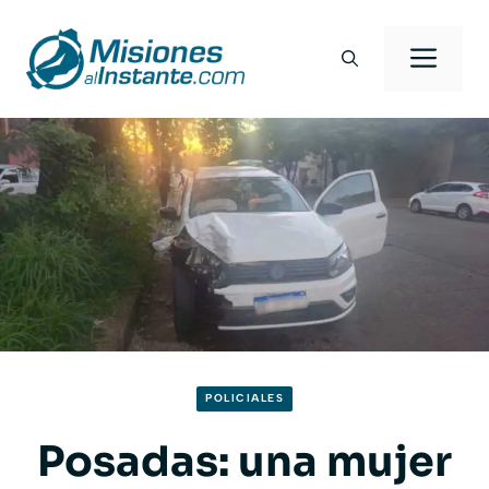
Saltar
al
Men
contenido
POLICIALES
Posadas: una mujer