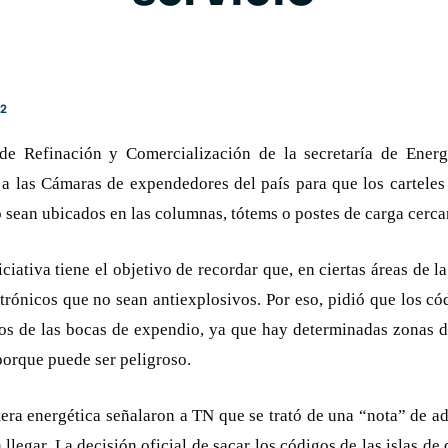
2
de Refinación y Comercialización de la secretaría de Energ
y a las Cámaras de expendedores del país para que los carteles
o sean ubicados en las columnas, tótems o postes de carga cercan
ciativa tiene el objetivo de recordar que, en ciertas áreas de l
ectrónicos que no sean antiexplosivos. Por eso, pidió que los c
dos de las bocas de expendio, ya que hay determinadas zonas d
porque puede ser peligroso.
rtera energética señalaron a TN que se trató de una “nota” de ad
 llegar. La decisión oficial de sacar los códigos de las islas 