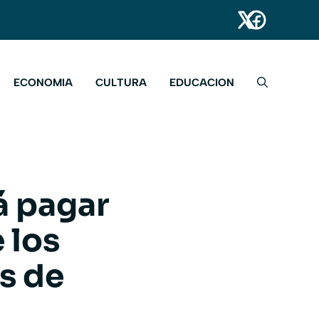
ECONOMIA
CULTURA
EDUCACION
á pagar
 los
s de