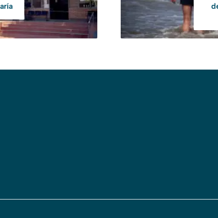
aría
d