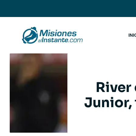
Saltar
al
contenido
INI
River
Junior, 