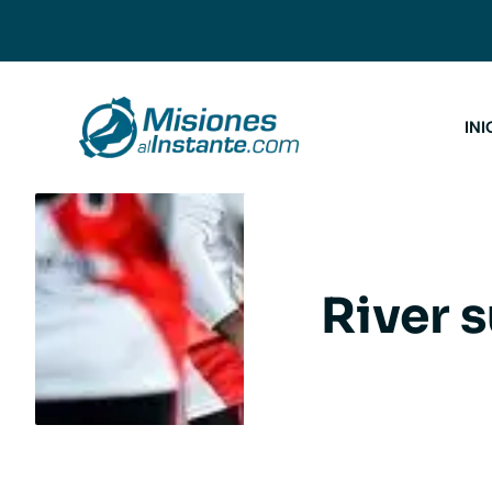
Saltar
al
contenido
INI
River s