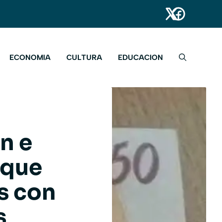
ECONOMIA
CULTURA
EDUCACION
n e
 que
s con
s