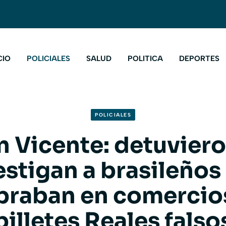
CIO
POLICIALES
SALUD
POLITICA
DEPORTES
POLICIALES
n Vicente: detuviero
estigan a brasileños
raban en comercio
billetes Reales falso