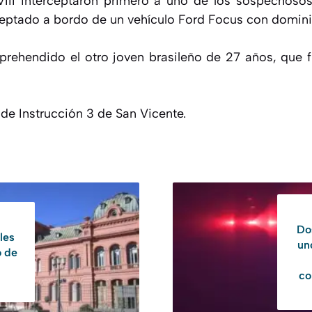
VIII interceptaron primero a uno de los sospechosos
ceptado a bordo de un vehículo Ford Focus con domini
prehendido el otro joven brasileño de 27 años, que
 de Instrucción 3 de San Vicente.
Do
les
un
o de
co