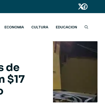
ECONOMIA
CULTURA
EDUCACION
s de
n $17
o