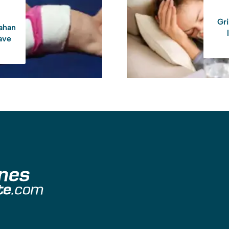
Gr
rahan
ave