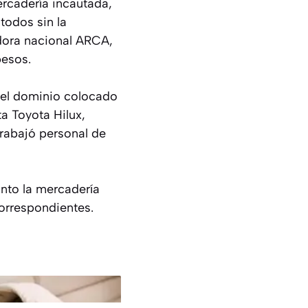
ercadería incautada,
todos sin la
dora nacional ARCA,
pesos.
e el dominio colocado
a Toyota Hilux,
trabajó personal de
anto la mercadería
orrespondientes.