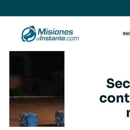
Saltar
al
contenido
INI
Sec
cont