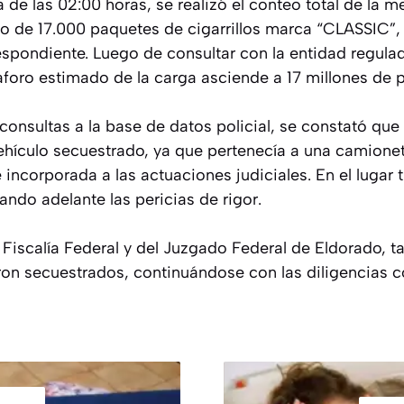
 de las 02:00 horas, se realizó el conteo total de la m
do de 17.000 paquetes de cigarrillos marca “CLASSIC”, 
pondiente. Luego de consultar con la entidad regula
aforo estimado de la carga asciende a 17 millones de 
onsultas a la base de datos policial, se constató qu
vehículo secuestrado, ya que pertenecía a una camionet
 incorporada a las actuaciones judiciales. En el lugar 
evando adelante las pericias de rigor.
 Fiscalía Federal y del Juzgado Federal de Eldorado, t
ron secuestrados, continuándose con las diligencias c