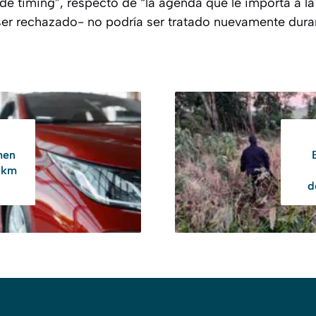
a de timing”, respecto de “la agenda que le importa a l
er rechazado- no podría ser tratado nuevamente duran
men
0 km
d