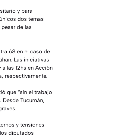
itario y para
s únicos dos temas
 pesar de las
tra 68 en el caso de
ahan. Las iniciativas
y a las 12hs en Acción
a, respectivamente.
ió que “sin el trabajo
ís”. Desde Tucumán,
graves.
ternos y tensiones
 los diputados