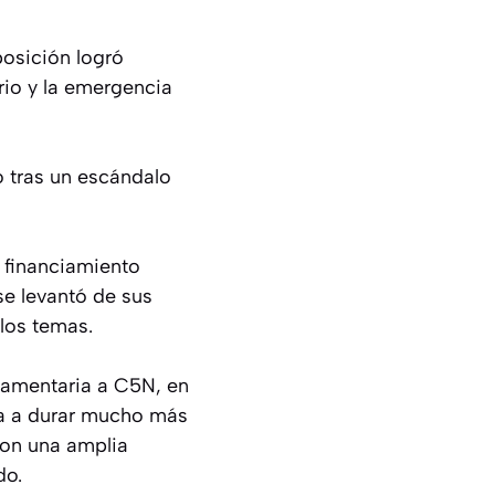
posición logró
rio y la emergencia
o tras un escándalo
l financiamiento
se levantó de sus
 los temas.
rlamentaria a C5N, en
iba a durar mucho más
con una amplia
do.