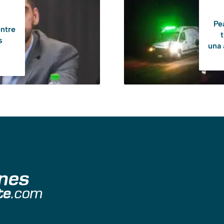
Pe
entre
s
una