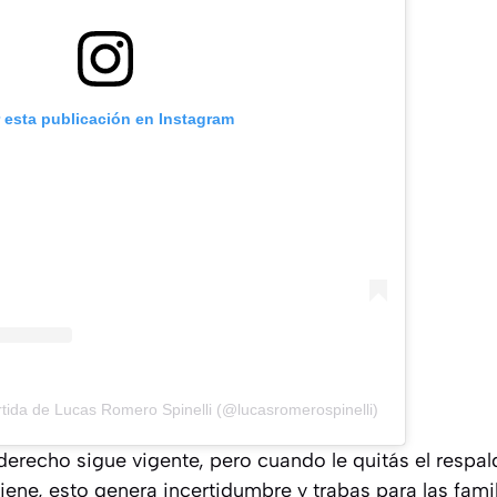
r esta publicación en Instagram
tida de Lucas Romero Spinelli (@lucasromerospinelli)
 derecho sigue vigente, pero cuando le quitás el resp
ene, esto genera incertidumbre y trabas para las fami