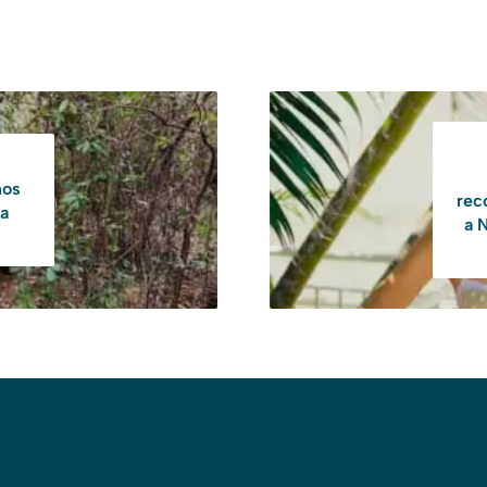
nos
reco
na
a 