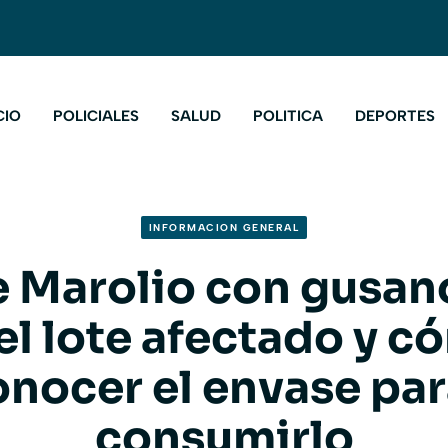
CIO
POLICIALES
SALUD
POLITICA
DEPORTES
INFORMACION GENERAL
 Marolio con gusano
el lote afectado y 
onocer el envase par
consumirlo