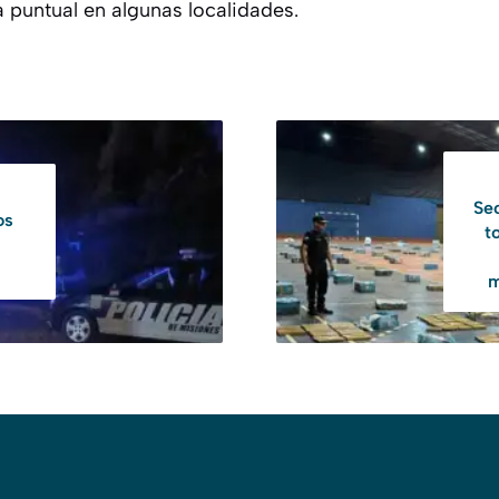
puntual en algunas localidades.
Se
os
t
m