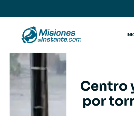
Saltar
al
contenido
INI
Centro y
por tor