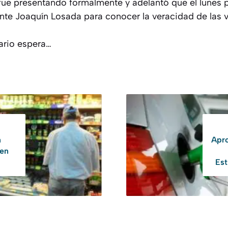
 fue presentando formalmente y adelantó que el lunes p
ente Joaquín Losada para conocer la veracidad de las v
uario espera…
n
Apro
 en
Est