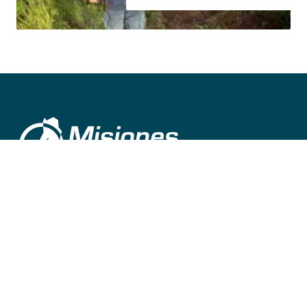
©
2026
misionesalinstante@gmail.com