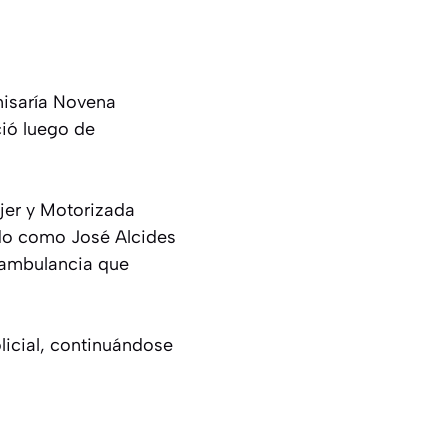
misaría Novena
ció luego de
ujer y Motorizada
ado como José Alcides
 ambulancia que
olicial, continuándose