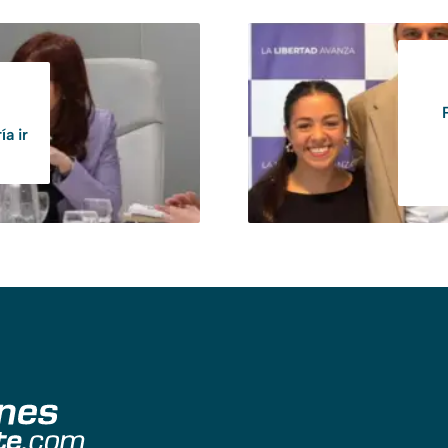
ía ir