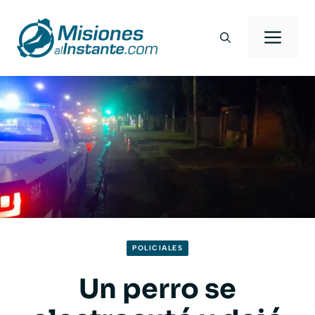
Saltar
al
Men
contenido
POLICIALES
Un perro se