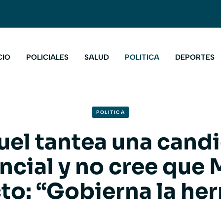
CIO
POLICIALES
SALUD
POLITICA
DEPORTES
POLITICA
ruel tantea una cand
ncial y no cree que M
cto: “Gobierna la he