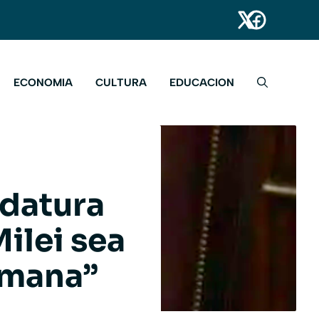
ECONOMIA
CULTURA
EDUCACION
idatura
ilei sea
rmana”