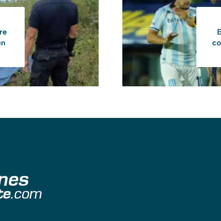
re
B
en
co