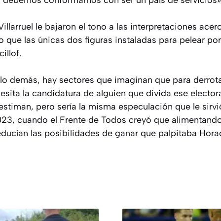
 debemos conformarnos con ser un país de servicios»
illarruel le bajaron el tono a las interpretaciones acer
 que las únicas dos figuras instaladas para pelear por
illof.
lo demás, hay sectores que imaginan que para derrotar
esita la candidatura de alguien que divida ese electora
estiman, pero sería la misma especulación que le sirvi
023, cuando el Frente de Todos creyó que alimentando
educían las posibilidades de ganar que palpitaba Horac