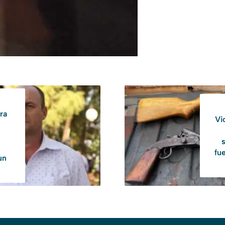
ra
Vi
fu
un