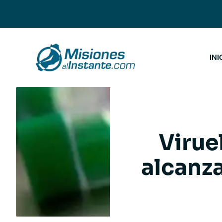
Saltar
al
contenido
INI
Virue
alcanza