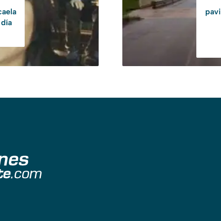
caela
pavi
 día