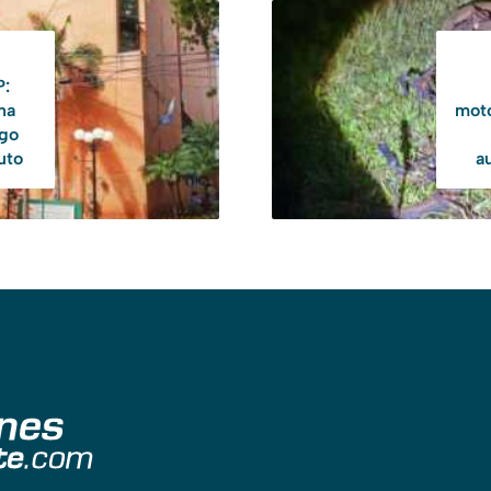
P:
na
moto
ago
uto
a