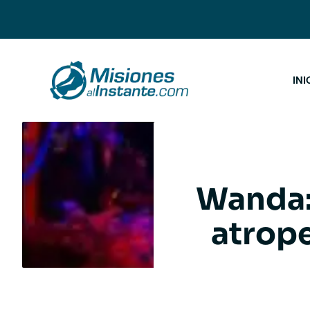
Saltar
al
contenido
INI
Wanda: 
atrope