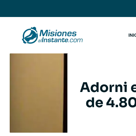
Saltar
al
contenido
INI
Adorni 
de 4.80