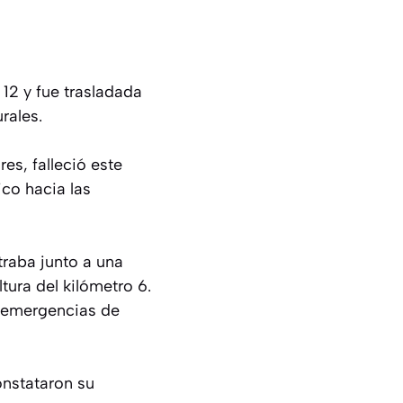
 12 y fue trasladada
rales.
es, falleció este
ico hacia las
traba junto a una
tura del kilómetro 6.
e emergencias de
onstataron su