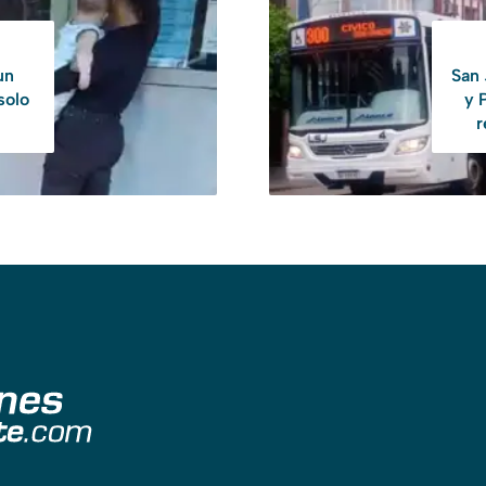
un
San 
solo
y 
r